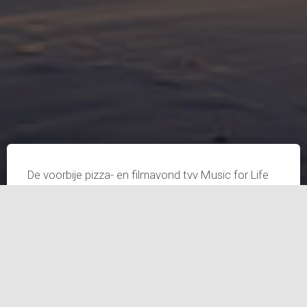
De voorbije pizza- en filmavond tvv Music for Life
heeft dit jaar
492.50 euro
opgebracht die we
hebben over gestort. In vergelijking met vorig jaar is
dit een heel positieve evolutie gezien we toen 320
euro ingezameld hadden. Dank aan alle deelnemers
en vrijwilligers!